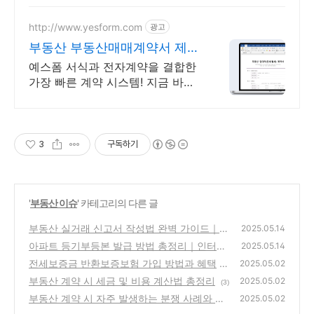
우회원 30일 무료반품으로 경험하
세요.
http://www.yesform.com
광고
부동산 부동산매매계약서 제공
준비부터 계약까지 한 번에
예스폼 서식과 전자계약을 결합한
가장 빠른 계약 시스템! 지금 바로
경험하세요. 지금 무료로 계약해보
세요
3
구독하기
'
부동산 이슈
' 카테고리의 다른 글
부동산 실거래 신고서 작성법 완벽 가이드｜2
2025.05.14
025년 최신 절차 반영
아파트 등기부등본 발급 방법 총정리｜인터넷
(1)
2025.05.14
vs 오프라인 차이까지!
전세보증금 반환보증보험 가입 방법과 혜택
(1)
2025.05.02
부동산 계약 시 세금 및 비용 계산법 총정리
(1)
2025.05.02
(3)
부동산 계약 시 자주 발생하는 분쟁 사례와 예
2025.05.02
방 방법