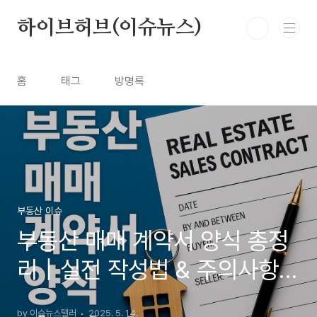
본문 바로가기
하이브허브(이슈뉴스)
홈
태그
방명록
부동산 이슈
부동산 매매 계약서 양식 총정
리｜실전 작성법 & 주의사항까
지 한눈에
by 이슈뉴스텔러
2025. 5. 14.