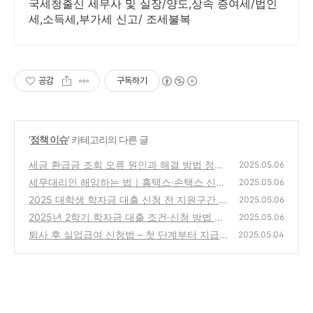
국세청출신 세무사 및 실장/양도,상속 증여세/법인
세,소득세,부가세 신고/ 조세불복
공감
구독하기
'
정책 이슈
' 카테고리의 다른 글
세금 환급금 조회 오류 원인과 해결 방법 정리
2025.05.06
세무대리인 해임하는 법｜홈택스·손택스 신청
(2)
2025.05.06
절차 정리
2025 대학생 학자금 대출 신청 전 지원구간 확
(1)
2025.05.06
인하는 법
2025년 2학기 학자금 대출 조건·신청 방법 총
(1)
2025.05.06
정리
퇴사 후 실업급여 신청법 – 첫 단계부터 지급
(3)
2025.05.04
까지 A to Z
(2)