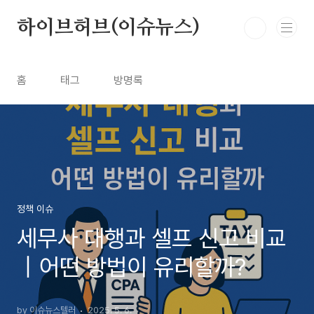
본문 바로가기
하이브허브(이슈뉴스)
홈
태그
방명록
정책 이슈
세무사 대행과 셀프 신고 비교
｜어떤 방법이 유리할까?
by 이슈뉴스텔러
2025. 5. 6.