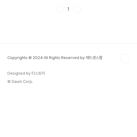
으로 작용하면서 투자자들 사이에서 새로운 관심 대상으로 떠오르고 있
1
습니다. 특히 2023년부터 2025년까지 강북 아파트 가격은 전반적으
로 우상향 흐름을 보이고 있으며, 이러한 변화는 단기적인 변동성보다
는 중장기적인 가치 상승의 흐름으로 해석될 수 있습니다.본 글에서는
강북 아파트 가격이 어떻게 변화해 왔는지, 그리고 향후 어떤 방향으로
움직일 가능성이 있는지를 구체..
Copyrights © 2024 All Rights Reserved by 애드센스팜
Designed by 티스토리
© Daum Corp.