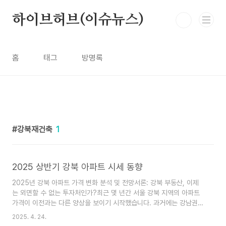
본문 바로가기
하이브허브(이슈뉴스)
홈
태그
방명록
강북재건축
1
2025 상반기 강북 아파트 시세 동향
2025년 강북 아파트 가격 변화 분석 및 전망서론: 강북 부동산, 이제
는 외면할 수 없는 투자처인가?최근 몇 년간 서울 강북 지역의 아파트
가격이 이전과는 다른 양상을 보이기 시작했습니다. 과거에는 강남권에
비해 상대적으로 저평가되어 왔던 강북권 부동산이지만, 인프라 확충과
2025. 4. 24.
재개발 가속화, 그리고 교통망의 확대와 같은 구조적 변화들이 복합적