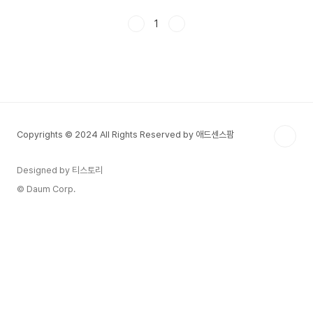
때 근로자를 돕는 제도가 바로 **실업급여**입니
다. 많은 분들이 실업급여를 단순한 ‘지원금’으로 생
1
각하지만, 실제로 실업급여는 **재취업을 촉진하기
위한 정책 수단**입니다.본 글에서는 2025년 기준
으로 실업급여를 받기 위해 **반드시 거쳐야 할 절
차**, **수급 요건**, **신청 방법**, **주의사항
**, **실제 수령 금액 계산 예시**까지 단계별로 안
내드립니다. 지금 이 정보를 숙지하면 **최대한 빠
르게 실업급여 수급을 시작**할 수 있습니..
Copyrights © 2024 All Rights Reserved by 애드센스팜
Designed by 티스토리
© Daum Corp.